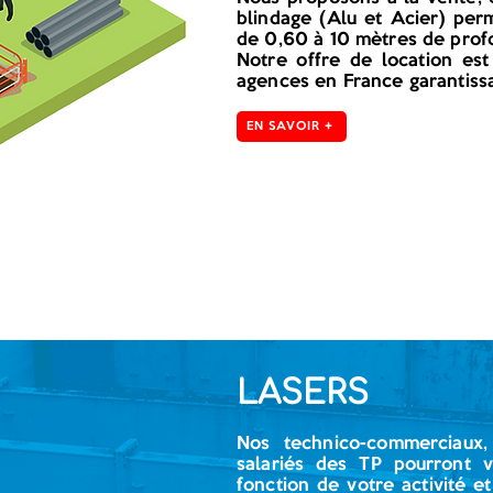
blindage (Alu et Acier) perm
de 0,60 à 10 mètres de prof
Notre offre de location es
agences en France garantissa
EN SAVOIR +
LASERS
Nos technico-commerciaux,
salariés des TP pourront 
fonction de votre activité e