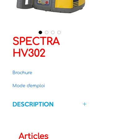
SPECTRA
HV302
Brochure
Mode d'emploi
DESCRIPTION
Portée Ø  800 m
Précision 10’  soit 1.5mm à 30 m
Articles