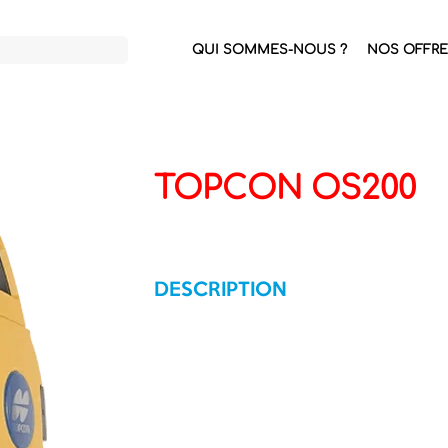
QUI SOMMES-NOUS ?
NOS OFFRE
TOPCON OS200
DESCRIPTION
STATION TOTALE MANUELLE
L'association d'un logiciel intelligent et d
conception robuste
Gérez toutes vos tâches sur les chantier
une station totale compacte de niveau 