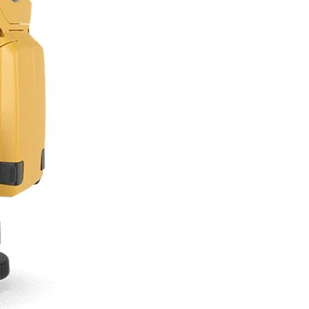
professionnel. Dotée d'une interface à éc
tactile couleur, la station OS-200 génère 
de travail précis et efficaces de premier 
S'appuyant sur la dernière technologie d
stations totales et d'un logement certifié
étanche à la poussière et à l'eau, la stat
peut gérer toutes les tâches qui vous i
sur le terrain. Cet instrument est conçu p
tâches itinérantes avec un télémètre 
électronique haute précision à grande po
une autonomie prolongée. La station OS 
votre solution pour bénéficier des perf
optimales d'une station totale manuelle.
Tâches d'arpentage et d'implantat
rapides et précises
Logiciel embarqué MAGNET® Fiel
moderne et intuitif
Écran tactile couleur
Touche de déclenchement pratiqu
télémètre électronique
Disponible en plusieurs modèles 
précision