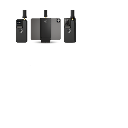
ViDoc RTK rover
+PIX4Dcatch
©2023 BTLUX BLINDAGE TOPOGRAPHIE - TOUS DROITS RÉSERVÉS -
1A,
Rue Steinberg L-3753
RUMELANGE